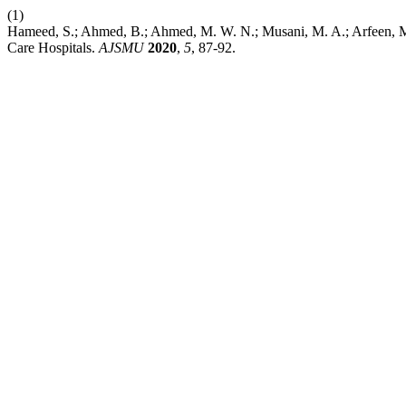
(1)
Hameed, S.; Ahmed, B.; Ahmed, M. W. N.; Musani, M. A.; Arfeen, M.; 
Care Hospitals.
AJSMU
2020
,
5
, 87-92.