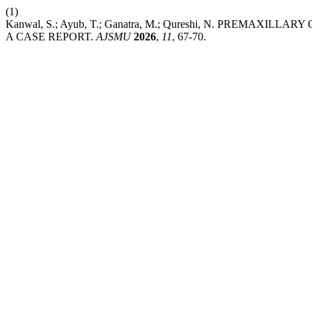
(1)
Kanwal, S.; Ayub, T.; Ganatra, M.; Qureshi, N. PREMAXI
A CASE REPORT.
AJSMU
2026
,
11
, 67-70.