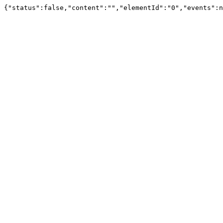
{"status":false,"content":"","elementId":"0","events":n