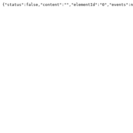
{"status":false,"content":"","elementId":"0","events":n