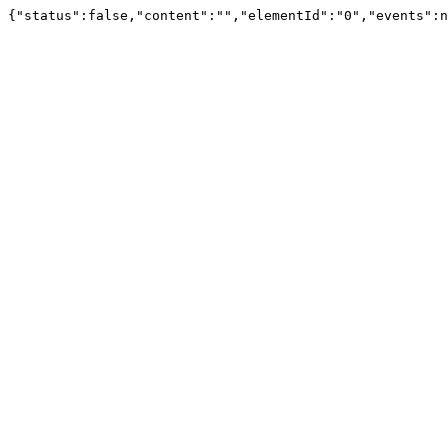
{"status":false,"content":"","elementId":"0","events":n