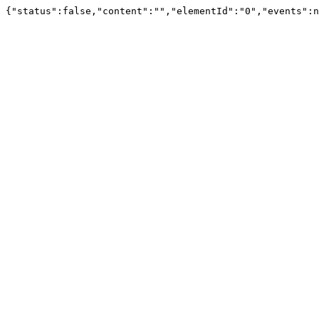
{"status":false,"content":"","elementId":"0","events":n