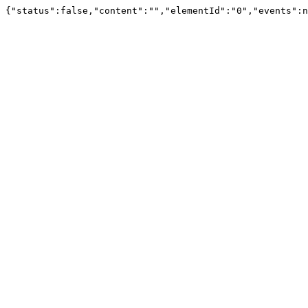
{"status":false,"content":"","elementId":"0","events":n