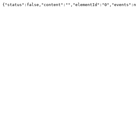
{"status":false,"content":"","elementId":"0","events":n