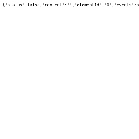
{"status":false,"content":"","elementId":"0","events":n