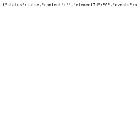
{"status":false,"content":"","elementId":"0","events":n