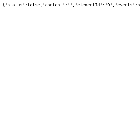
{"status":false,"content":"","elementId":"0","events":n