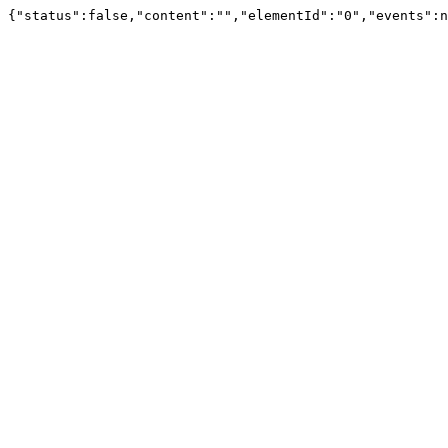
{"status":false,"content":"","elementId":"0","events":n