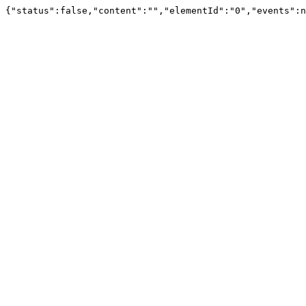
{"status":false,"content":"","elementId":"0","events":n